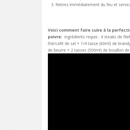
Retirez immédiatement du feu et servez
Voici comment faire cuire à la perfecti
poivre:
ingrédients requis : 4 steaks de fil
thé/café de sel + 1/4 tasse (60ml) de brandy
de beurre + 2 tasses (500ml) de bouillon de