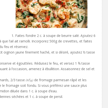
Faites fondre 2 c. à soupe de beurre salé. Ajoutez 6
 que l’ail ait ramolli. Incorporez 500g de crevettes, et faites
du feu et réservez.
it oignon jaune finement haché, et si désiré, ajoutez ½ tasse
serve et égouttées. Réduisez le feu, et versez 1 ¾ tasse
muant à l’occasion, amenez à ébullition. Assaisonnez de sel et
nards, 2/3 tasse
(65g)
de fromage parmesan râpé et les
ue le fromage soit fondu. Si vous préférez une sauce plus
amidon diluée dans 1 c. à soupe d’eau.
liennes séchées et 1 c. à soupe de persil.