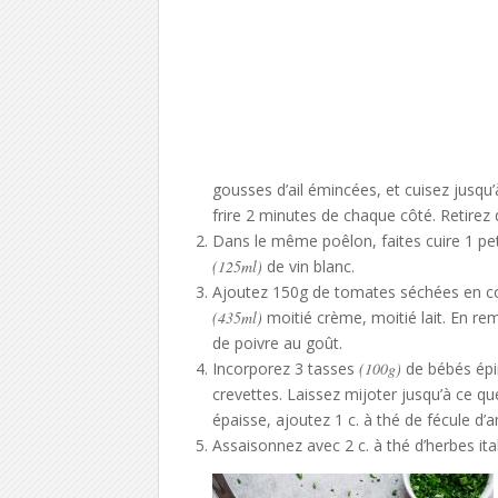
gousses d’ail émincées, et cuisez jusqu’à
frire 2 minutes de chaque côté. Retirez 
Dans le même poêlon, faites cuire 1 pet
(125ml)
de vin blanc.
Ajoutez 150g de tomates séchées en con
(435ml)
moitié crème, moitié lait. En re
de poivre au goût.
Incorporez 3 tasses
(100g)
de bébés épi
crevettes. Laissez mijoter jusqu’à ce q
épaisse, ajoutez 1 c. à thé de fécule d’
Assaisonnez avec 2 c. à thé d’herbes ita