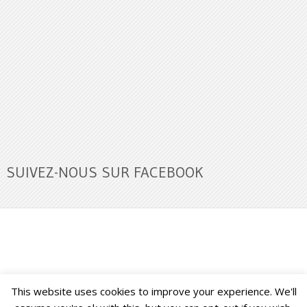
SUIVEZ-NOUS SUR FACEBOOK
This website uses cookies to improve your experience. We'll
Buzz Ultra
Copyright © 2026.
Back to Top ↑