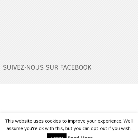
SUIVEZ-NOUS SUR FACEBOOK
This website uses cookies to improve your experience. We'll
Buzz Ultra
Copyright © 2026.
Back to Top ↑
assume you're ok with this, but you can opt-out if you wish.
Read More