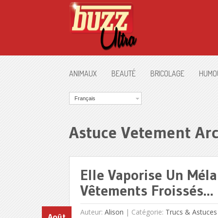
ANIMAUX
BEAUTÉ
BRICOLAGE
HUMO
Français
Astuce Vetement Ar
Elle Vaporise Un Méla
Vêtements Froissés… E
Auteur:
Alison
|
Catégorie:
Trucs & Astuces
Août