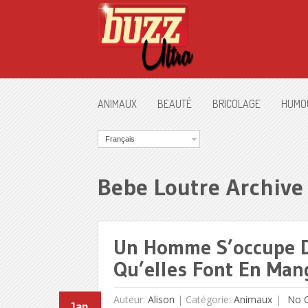
ANIMAUX
BEAUTÉ
BRICOLAGE
HUMO
Français
Bebe Loutre Archive
Un Homme S’occupe De
Qu’elles Font En Mang
Auteur:
Alison
|
Catégorie:
Animaux
No 
Jan