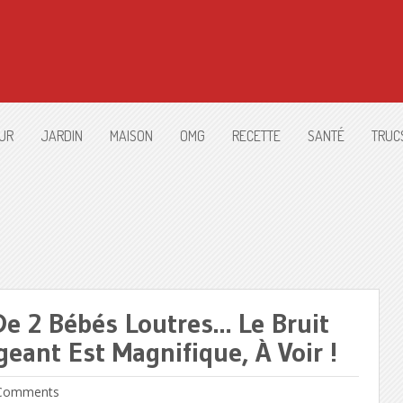
UR
JARDIN
MAISON
OMG
RECETTE
SANTÉ
TRUC
 2 Bébés Loutres… Le Bruit
eant Est Magnifique, À Voir !
Comments