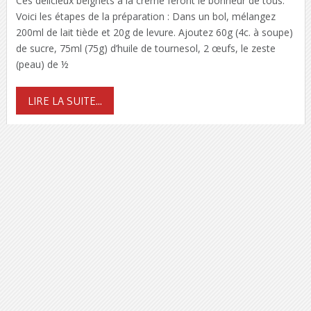
Ces délicieux beignets à la crème feront le bonheur de tous.
Voici les étapes de la préparation : Dans un bol, mélangez
200ml de lait tiède et 20g de levure. Ajoutez 60g (4c. à soupe)
de sucre, 75ml (75g) d’huile de tournesol, 2 œufs, le zeste
(peau) de ½
LIRE LA SUITE...