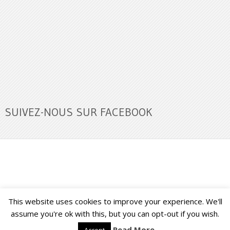
SUIVEZ-NOUS SUR FACEBOOK
This website uses cookies to improve your experience. We'll
Buzz Ultra
Copyright © 2026.
Back to Top ↑
assume you're ok with this, but you can opt-out if you wish.
Read More