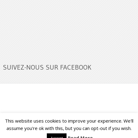
SUIVEZ-NOUS SUR FACEBOOK
This website uses cookies to improve your experience. We'll
Buzz Ultra
Copyright © 2026.
Back to Top ↑
assume you're ok with this, but you can opt-out if you wish.
Read More