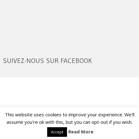
SUIVEZ-NOUS SUR FACEBOOK
This website uses cookies to improve your experience. We'll
Buzz Ultra
Copyright © 2026.
Back to Top ↑
assume you're ok with this, but you can opt-out if you wish.
Read More
Accept
Français
English
(
Anglais
)