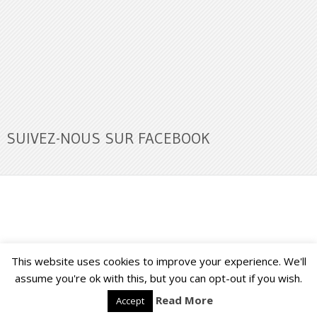
SUIVEZ-NOUS SUR FACEBOOK
This website uses cookies to improve your experience. We'll
Buzz Ultra
Copyright © 2026.
Back to Top ↑
assume you're ok with this, but you can opt-out if you wish.
Read More
Accept
Français
English
(
Anglais
)