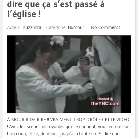
dire que ça s’est passé à
l’église !
Auteur:
Buzzultra
|
Catégorie:
Humour
No Comments
À MOURIR DE RIRE !! VRAIMENT TROP DRÔLE CETTE VIDÉO
! Avec les scènes incroyables qu’elle contient, vous en rirez un
bon coup, et ce, du début jusqu’à la toute fin. Et dire que