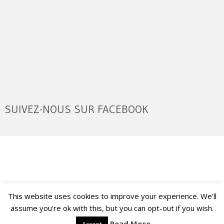
SUIVEZ-NOUS SUR FACEBOOK
This website uses cookies to improve your experience. We'll
Buzz Ultra
Copyright © 2026.
Back to Top ↑
assume you're ok with this, but you can opt-out if you wish.
Read More