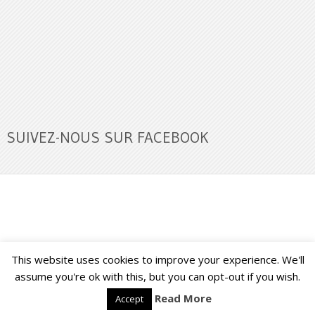
SUIVEZ-NOUS SUR FACEBOOK
This website uses cookies to improve your experience. We'll
Buzz Ultra
Copyright © 2026.
Back to Top ↑
assume you're ok with this, but you can opt-out if you wish.
Read More
Accept
Français
English
(
Anglais
)