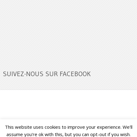
SUIVEZ-NOUS SUR FACEBOOK
This website uses cookies to improve your experience. We'll
Buzz Ultra
Copyright © 2026.
Back to Top ↑
assume you're ok with this, but you can opt-out if you wish.