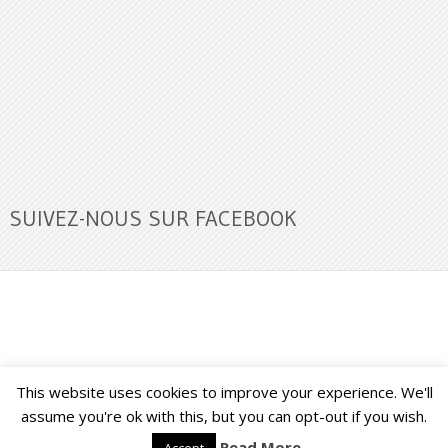
SUIVEZ-NOUS SUR FACEBOOK
This website uses cookies to improve your experience. We'll
Buzz Ultra
Copyright © 2026.
Back to Top ↑
assume you're ok with this, but you can opt-out if you wish.
Read More