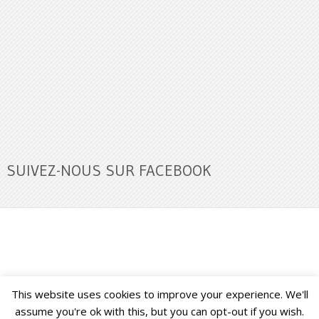
SUIVEZ-NOUS SUR FACEBOOK
This website uses cookies to improve your experience. We'll
Buzz Ultra
Copyright © 2026.
Back to Top ↑
assume you're ok with this, but you can opt-out if you wish.