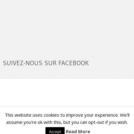
SUIVEZ-NOUS SUR FACEBOOK
This website uses cookies to improve your experience. We'll
Buzz Ultra
Copyright © 2026.
Back to Top ↑
assume you're ok with this, but you can opt-out if you wish.
Read More
Accept
Français
English
(
Anglais
)