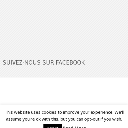
SUIVEZ-NOUS SUR FACEBOOK
This website uses cookies to improve your experience. We'll
Buzz Ultra
Copyright © 2026.
Back to Top ↑
assume you're ok with this, but you can opt-out if you wish.
Read More