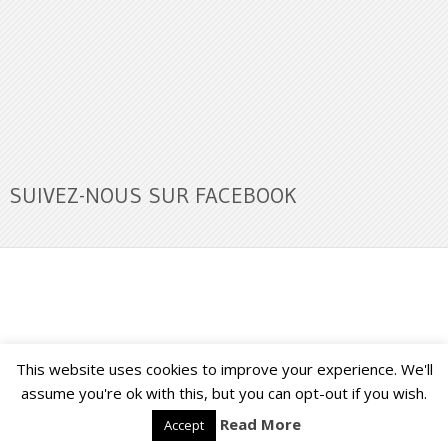
SUIVEZ-NOUS SUR FACEBOOK
This website uses cookies to improve your experience. We'll
Buzz Ultra
Copyright © 2026.
Back to Top ↑
assume you're ok with this, but you can opt-out if you wish.
Read More
Accept
Français
English
(
Anglais
)