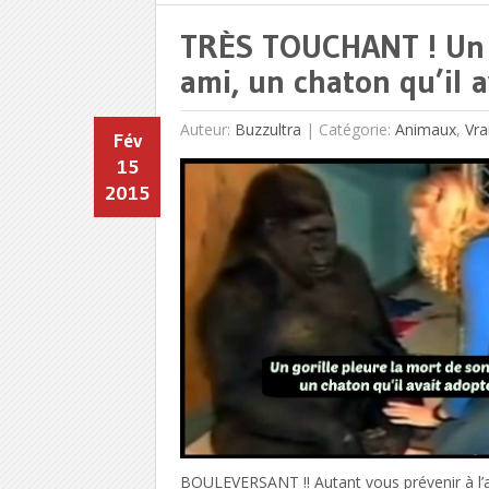
TRÈS TOUCHANT ! Un g
ami, un chaton qu’il 
Auteur:
Buzzultra
|
Catégorie:
Animaux
,
Vra
Fév
15
2015
BOULEVERSANT !! Autant vous prévenir à l’a