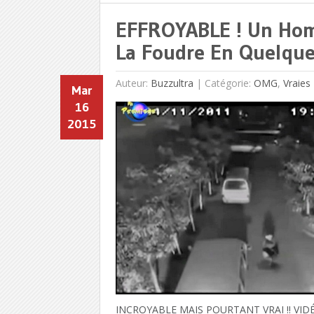
EFFROYABLE ! Un Hom
La Foudre En Quelque
Auteur:
Buzzultra
|
Catégorie:
OMG
,
Vraies
Mar
16
2015
INCROYABLE MAIS POURTANT VRAI !! VIDÉO 