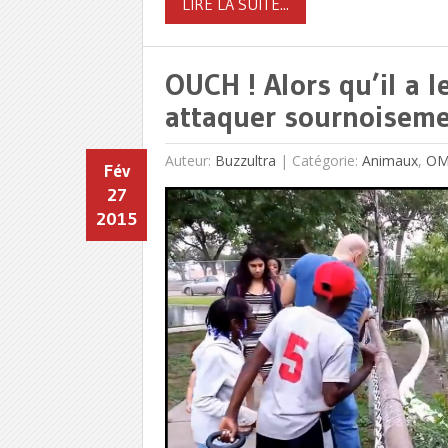
LIRE LA SUITE...
OUCH ! Alors qu’il a 
attaquer sournoiseme
Auteur:
Buzzultra
|
Catégorie:
Animaux
,
O
Fév
27
2015