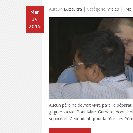
Auteur:
Buzzultra
|
Catégorie:
Vraies
No 
Mar
14
2015
Aucun père ne devrait vivre pareille séparatio
gagner sa vie. Pour Marc Grimard, dont l’enfan
supporter. Cependant, pour la fête des Pè