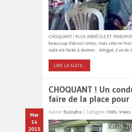
CHOQUANT ! PLUS IMBÉCILE ET IRRESPONS
beaucoup d’alcool certes, mais cela ne l’ex
suite est facile à deviner… Intrigué, il va d
LIRE LA SUITE...
CHOQUANT ! Un conduc
faire de la place pour
Auteur:
Buzzultra
|
Catégorie:
OMG
,
Vraies
Mar
14
2015