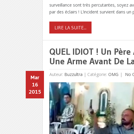
surveillance sont très percutantes, soyez a
par des éclairs ! L’incident survient dans u
LIRE LA SUITE...
QUEL IDIOT ! Un Père
Une Arme Avant De La
Auteur:
Buzzultra
|
Catégorie:
OMG
No 
Mar
16
2015