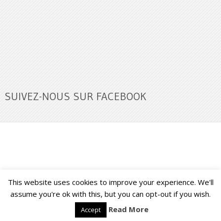
SUIVEZ-NOUS SUR FACEBOOK
This website uses cookies to improve your experience. We'll
Buzz Ultra
Copyright © 2026.
Back to Top ↑
assume you're ok with this, but you can opt-out if you wish.
Read More
Accept
Français
English
(
Anglais
)