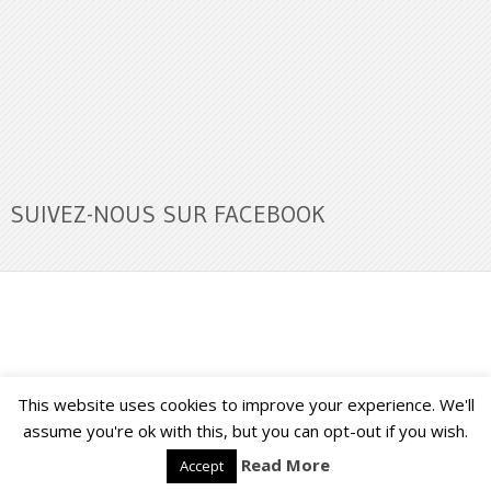
SUIVEZ-NOUS SUR FACEBOOK
This website uses cookies to improve your experience. We'll
Buzz Ultra
Copyright © 2026.
Back to Top ↑
assume you're ok with this, but you can opt-out if you wish.
Read More
Accept
Français
English
(
Anglais
)