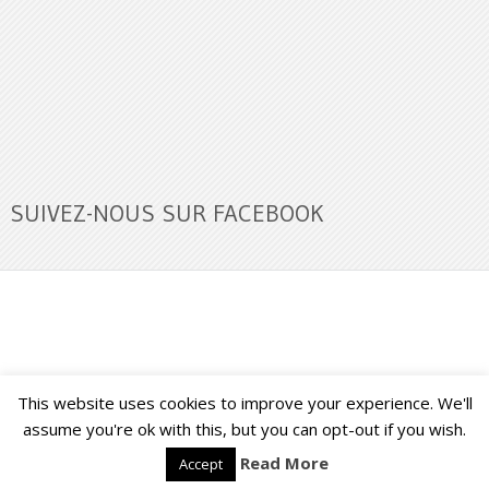
SUIVEZ-NOUS SUR FACEBOOK
This website uses cookies to improve your experience. We'll
Buzz Ultra
Copyright © 2026.
Back to Top ↑
assume you're ok with this, but you can opt-out if you wish.
Read More
Accept
Français
English
(
Anglais
)