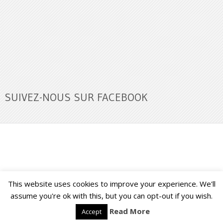
SUIVEZ-NOUS SUR FACEBOOK
This website uses cookies to improve your experience. We'll
Buzz Ultra
Copyright © 2026.
Back to Top ↑
assume you're ok with this, but you can opt-out if you wish.
Read More
Accept
Français
English
(
Anglais
)