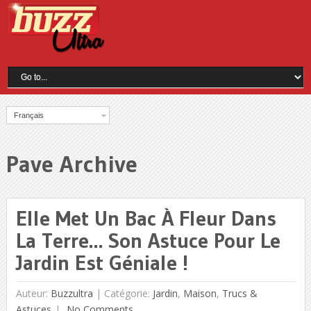
Français
Pave Archive
Elle Met Un Bac À Fleur Dans
La Terre… Son Astuce Pour Le
Jardin Est Géniale !
Auteur:
Buzzultra
|
Catégorie:
Jardin
,
Maison
,
Trucs &
Astuces
No Comments