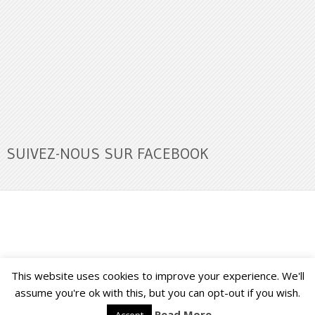
SUIVEZ-NOUS SUR FACEBOOK
This website uses cookies to improve your experience. We'll
Buzz Ultra
Copyright © 2026.
Back to Top ↑
assume you're ok with this, but you can opt-out if you wish.
Read More