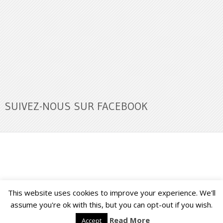
SUIVEZ-NOUS SUR FACEBOOK
This website uses cookies to improve your experience. We'll
Buzz Ultra
Copyright © 2026.
Back to Top ↑
assume you're ok with this, but you can opt-out if you wish.
Read More
Accept