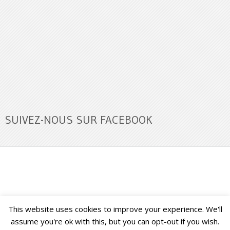
SUIVEZ-NOUS SUR FACEBOOK
This website uses cookies to improve your experience. We'll
Buzz Ultra
Copyright © 2026.
Back to Top ↑
assume you're ok with this, but you can opt-out if you wish.