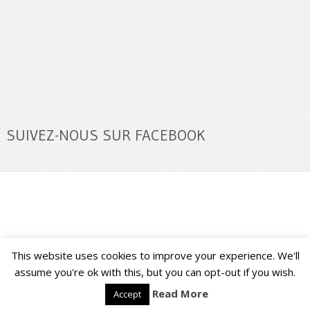
SUIVEZ-NOUS SUR FACEBOOK
This website uses cookies to improve your experience. We'll
Buzz Ultra
Copyright © 2026.
Back to Top ↑
assume you're ok with this, but you can opt-out if you wish.
Read More
Accept
Français
English
(
Anglais
)