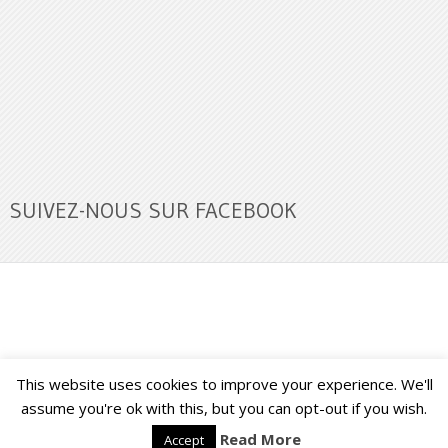
SUIVEZ-NOUS SUR FACEBOOK
This website uses cookies to improve your experience. We'll
Buzz Ultra
Copyright © 2026.
Back to Top ↑
assume you're ok with this, but you can opt-out if you wish.
Read More
Accept
Français
English
(
Anglais
)