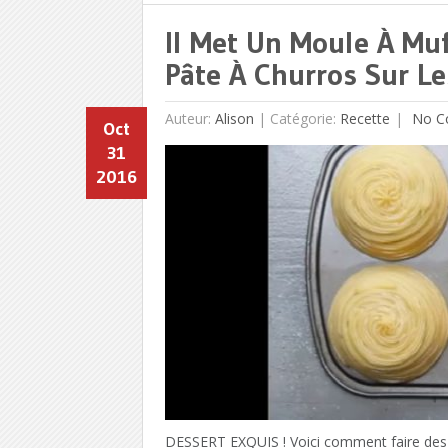
Il Met Un Moule À Muf
Pâte À Churros Sur L
Auteur:
Alison
|
Catégorie:
Recette
No C
Oct
31
2016
DESSERT EXQUIS ! Voici comment faire des bol