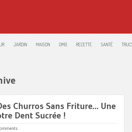
UR
JARDIN
MAISON
OMG
RECETTE
SANTÉ
TRUC
hive
Des Churros Sans Friture… Une
otre Dent Sucrée !
omments