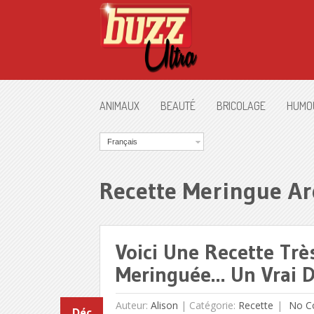
ANIMAUX
BEAUTÉ
BRICOLAGE
HUMO
Français
Recette Meringue Ar
Voici Une Recette Trè
Meringuée… Un Vrai Dé
Auteur:
Alison
|
Catégorie:
Recette
No C
Déc