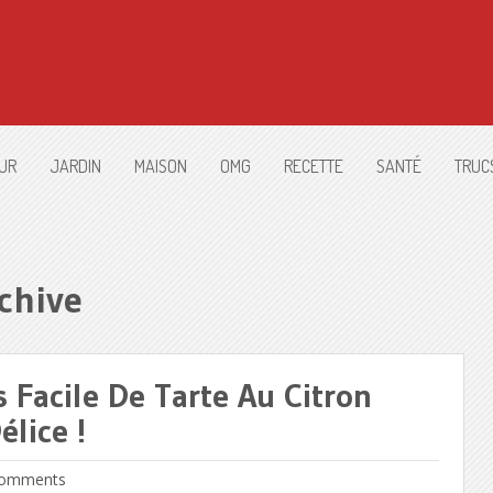
UR
JARDIN
MAISON
OMG
RECETTE
SANTÉ
TRUC
chive
s Facile De Tarte Au Citron
lice !
omments