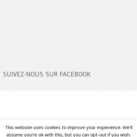
SUIVEZ-NOUS SUR FACEBOOK
This website uses cookies to improve your experience. We'll
Buzz Ultra
Copyright © 2026.
Back to Top ↑
assume you're ok with this, but you can opt-out if you wish.