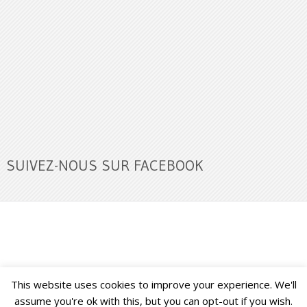
SUIVEZ-NOUS SUR FACEBOOK
This website uses cookies to improve your experience. We'll
Buzz Ultra
Copyright © 2026.
Back to Top ↑
assume you're ok with this, but you can opt-out if you wish.