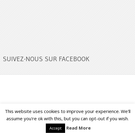
SUIVEZ-NOUS SUR FACEBOOK
This website uses cookies to improve your experience. We'll
Buzz Ultra
Copyright © 2026.
Back to Top ↑
assume you're ok with this, but you can opt-out if you wish.
Read More
Accept
Français
English
(
Anglais
)