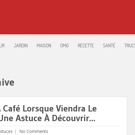
UR
JARDIN
MAISON
OMG
RECETTE
SANTÉ
TRUC
ive
À Café Lorsque Viendra Le
Une Astuce À Découvrir…
stuces
No Comments