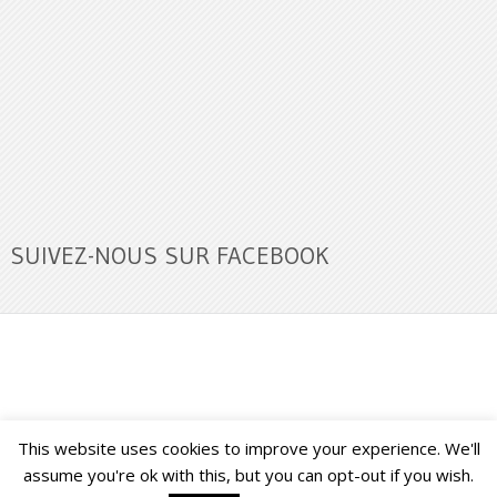
SUIVEZ-NOUS SUR FACEBOOK
This website uses cookies to improve your experience. We'll
Buzz Ultra
Copyright © 2026.
Back to Top ↑
assume you're ok with this, but you can opt-out if you wish.