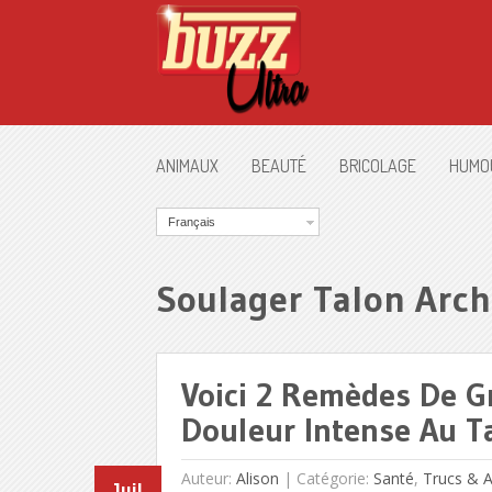
ANIMAUX
BEAUTÉ
BRICOLAGE
HUMO
Français
Soulager Talon Arch
Voici 2 Remèdes De G
Douleur Intense Au Ta
Auteur:
Alison
|
Catégorie:
Santé
,
Trucs & 
Juil