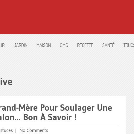
UR
JARDIN
MAISON
OMG
RECETTE
SANTÉ
TRUC
ive
rand-Mère Pour Soulager Une
lon… Bon À Savoir !
Astuces
No Comments