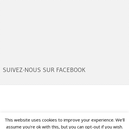
SUIVEZ-NOUS SUR FACEBOOK
This website uses cookies to improve your experience. We'll
Buzz Ultra
Copyright © 2026.
Back to Top ↑
assume you're ok with this, but you can opt-out if you wish.