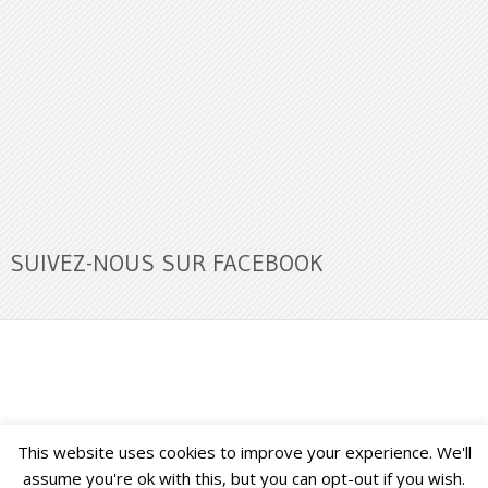
SUIVEZ-NOUS SUR FACEBOOK
This website uses cookies to improve your experience. We'll
Buzz Ultra
Copyright © 2026.
Back to Top ↑
assume you're ok with this, but you can opt-out if you wish.