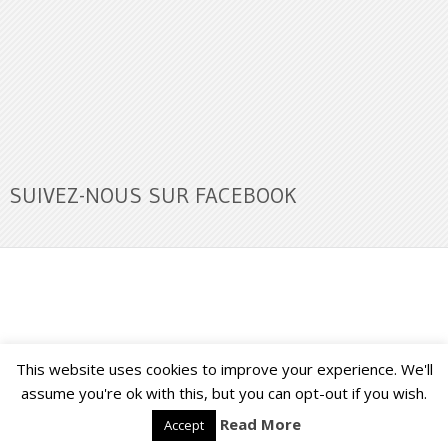
SUIVEZ-NOUS SUR FACEBOOK
This website uses cookies to improve your experience. We'll
Buzz Ultra
Copyright © 2026.
Back to Top ↑
assume you're ok with this, but you can opt-out if you wish.
Read More
Accept
Français
English
(
Anglais
)