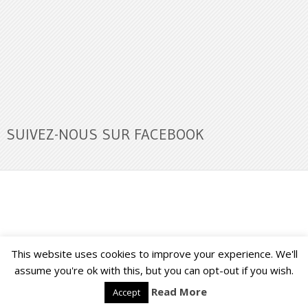
SUIVEZ-NOUS SUR FACEBOOK
This website uses cookies to improve your experience. We'll
Buzz Ultra
Copyright © 2026.
Back to Top ↑
assume you're ok with this, but you can opt-out if you wish.
Read More
Accept
Français
English
(
Anglais
)