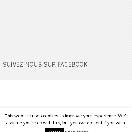
SUIVEZ-NOUS SUR FACEBOOK
This website uses cookies to improve your experience. We'll
Buzz Ultra
Copyright © 2026.
Back to Top ↑
assume you're ok with this, but you can opt-out if you wish.
Read More