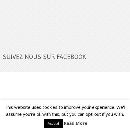
SUIVEZ-NOUS SUR FACEBOOK
This website uses cookies to improve your experience. We'll
Buzz Ultra
Copyright © 2026.
Back to Top ↑
assume you're ok with this, but you can opt-out if you wish.
Read More
Accept
Français
English
(
Anglais
)