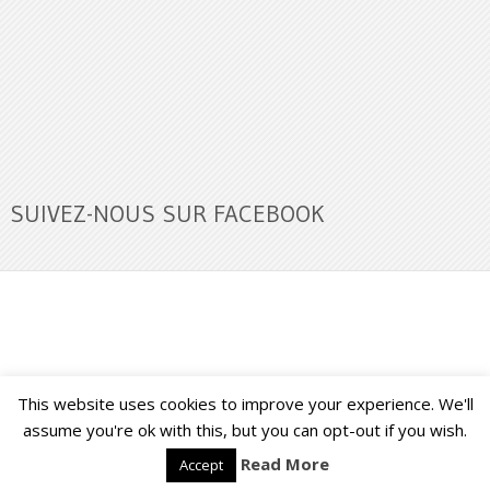
SUIVEZ-NOUS SUR FACEBOOK
This website uses cookies to improve your experience. We'll
Buzz Ultra
Copyright © 2026.
Back to Top ↑
assume you're ok with this, but you can opt-out if you wish.
Read More
Accept
Français
English
(
Anglais
)