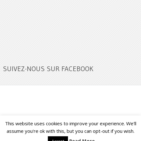
SUIVEZ-NOUS SUR FACEBOOK
This website uses cookies to improve your experience. We'll
Buzz Ultra
Copyright © 2026.
Back to Top ↑
assume you're ok with this, but you can opt-out if you wish.
Read More