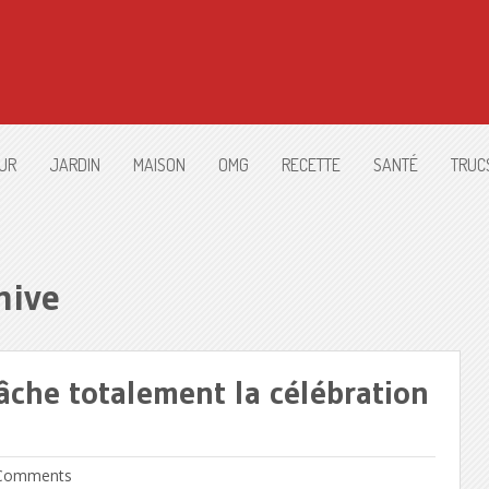
UR
JARDIN
MAISON
OMG
RECETTE
SANTÉ
TRUC
hive
âche totalement la célébration
Comments