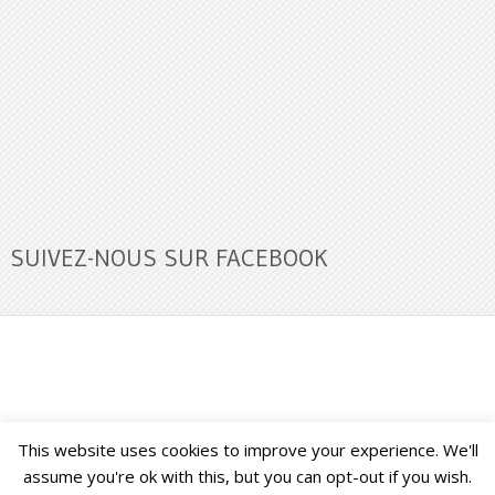
SUIVEZ-NOUS SUR FACEBOOK
This website uses cookies to improve your experience. We'll
Buzz Ultra
Copyright © 2026.
Back to Top ↑
assume you're ok with this, but you can opt-out if you wish.